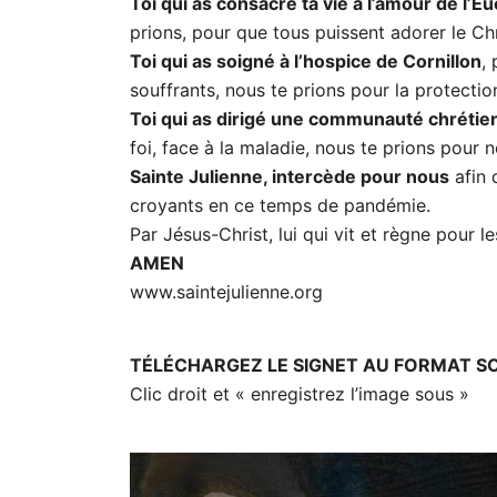
Toi qui as consacré ta vie à l’amour de l’Eu
prions, pour que tous puissent adorer le Chr
Toi qui as soigné à l’hospice de Cornillon
,
souffrants, nous te prions pour la protecti
Toi qui as dirigé une communauté chrétien
foi, face à la maladie, nous te prions pour
Sainte Julienne, intercède pour nous
afin 
croyants en ce temps de pandémie.
Par Jésus-Christ, lui qui vit et règne pour le
AMEN
www.saintejulienne.org
TÉLÉCHARGEZ LE SIGNET AU FORMAT S
Clic droit et « enregistrez l’image sous »